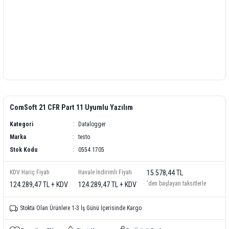
ComSoft 21 CFR Part 11 Uyumlu Yazılım
Kategori
Datalogger
Marka
testo
Stok Kodu
0554 1705
KDV Hariç Fiyatı
Havale İndirimli Fiyatı
15.578,44 TL
'den başlayan taksitlerle
124.289,47 TL + KDV
124.289,47 TL + KDV
Stokta Olan Ürünlere 1-3 İş Günü İçerisinde Kargo