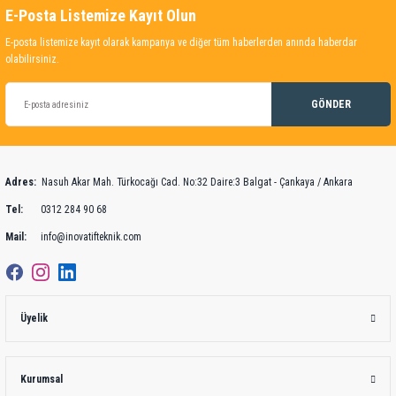
E-Posta Listemize Kayıt Olun
E-posta listemize kayıt olarak kampanya ve diğer tüm haberlerden anında haberdar
olabilirsiniz.
GÖNDER
Adres:
Nasuh Akar Mah. Türkocağı Cad. No:32 Daire:3 Balgat - Çankaya / Ankara
Tel:
0312 284 90 68
Mail:
info@inovatifteknik.com
Üyelik
Kurumsal