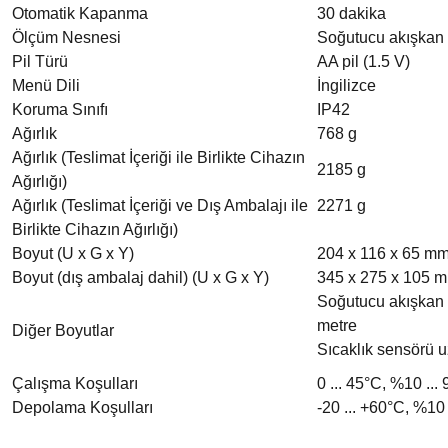
Otomatik Kapanma
30 dakika
Ölçüm Nesnesi
Soğutucu akışkan 
Pil Türü
AA pil (1.5 V)
Menü Dili
İngilizce
Koruma Sınıfı
IP42
Ağırlık
768 g
Ağırlık (Teslimat İçeriği ile Birlikte Cihazın
2185 g
Ağırlığı)
Ağırlık (Teslimat İçeriği ve Dış Ambalajı ile
2271 g
Birlikte Cihazın Ağırlığı)
Boyut (U x G x Y)
204 x 116 x 65 m
Boyut (dış ambalaj dahil) (U x G x Y)
345 x 275 x 105 
Soğutucu akışkan 
metre
Diğer Boyutlar
Sıcaklık sensörü u
Çalışma Koşulları
0 ... 45°C, %10 ... 
Depolama Koşulları
-20 ... +60°C, %10 