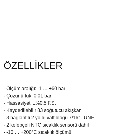
PCE-HVAC 10 dijital manifold PCE-HVAC 10 dijital manifold
PCE-HVAC 10 dijital manifold PCE-HVAC 10 dijital manifold
PCE-HVAC 10 dijital manifold PCE-HVAC 10 dijital manifold
PCE-HVAC 10 dijital manifold PCE-HVAC 10 dijital manifold
PCE-HVAC 10 dijital manifold PCE-HVAC 10 dijital manifold
PCE-HVAC 10 dijital manifold PCE-HVAC 10 dijital manifold 
ÖZELLİKLER
- Ölçüm aralığı: -1 … +60 bar
- Çözünürlük: 0.01 bar
- Hassasiyet: ±%0.5 F.S.
- Kaydedilebilir 83 soğutucu akışkan
- 3 bağlantılı 2 yollu valf bloğu 7/16” - UNF
- 2 kelepçeli NTC sıcaklık sensörü dahil
- -10 … +200°C sıcaklık ölçümü