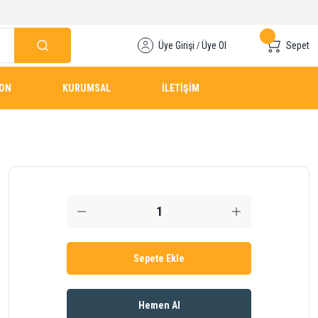
Üye Girişi
Üye Ol
Sepet
/
YON
KURUMSAL
İLETİŞİM
Sepete Ekle
Hemen Al