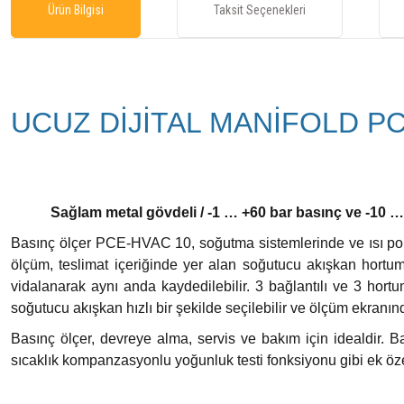
Ürün Bilgisi
Taksit Seçenekleri
UCUZ DİJİTAL MANİFOLD P
Sağlam metal gövdeli / -1 … +60 bar basınç ve -10 … +
Basınç ölçer PCE-HVAC 10, soğutma sistemlerinde ve ısı pompa
ölçüm, teslimat içeriğinde yer alan soğutucu akışkan hortuml
vidalanarak aynı anda kaydedilebilir. 3 bağlantılı ve 3 hortu
soğutucu akışkan hızlı bir şekilde seçilebilir ve ölçüm ekranınd
Basınç ölçer, devreye alma, servis ve bakım için idealdir. B
sıcaklık kompanzasyonlu yoğunluk testi fonksiyonu gibi ek öze