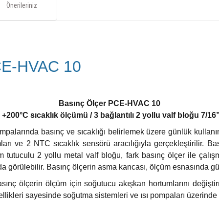
Önerileriniz
CE-HVAC 10
Basınç Ölçer PCE-HVAC 10
200°C sıcaklık ölçümü / 3 bağlantılı 2 yollu valf bloğu 7/16
larında basınç ve sıcaklığı belirlemek üzere günlük kullanım 
arı ve 2 NTC sıcaklık sensörü aracılığıyla gerçekleştirilir. B
m tutuculu 2 yollu metal valf bloğu, fark basınç ölçer ile çalış
a görülebilir. Basınç ölçerin asma kancası, ölçüm esnasında güven
asınç ölçerin ölçüm için soğutucu akışkan hortumlarını değişt
llikleri sayesinde soğutma sistemleri ve ısı pompaları üzerinde 