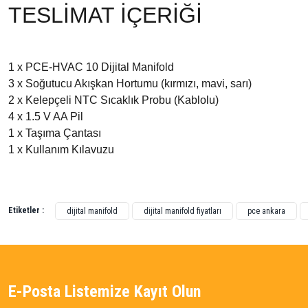
TESLİMAT İÇERİĞİ
1 x PCE-HVAC 10 Dijital Manifold
3 x Soğutucu Akışkan Hortumu (kırmızı, mavi, sarı)
2 x Kelepçeli NTC Sıcaklık Probu (Kablolu)
4 x 1.5 V AA Pil
1 x Taşıma Çantası
1 x Kullanım Kılavuzu
Bu ürünün fiyat bilgisi, resim, ürün açıklamalarında ve diğer konularda yetersiz gördü
Görüş ve önerileriniz için teşekkür ederiz.
Etiketler :
dijital manifold
dijital manifold fiyatları
pce ankara
Ürün resmi kalitesiz, bozuk veya görüntülenemiyor.
Ürün açıklamasında eksik bilgiler bulunuyor.
Ürün bilgilerinde hatalar bulunuyor.
E-Posta Listemize Kayıt Olun
Ürün fiyatı diğer sitelerden daha pahalı.