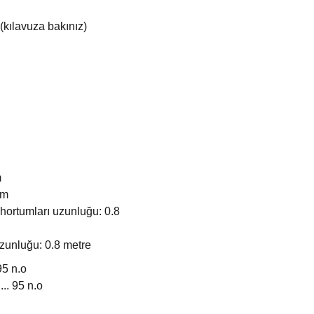
(kılavuza bakınız)
m
mm
hortumları uzunluğu: 0.8
zunluğu: 0.8 metre
95 n.o
... 95 n.o