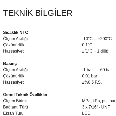
TEKNİK BİLGİLER
Sıcaklık NTC
Ölçüm Aralığı
-10°C ... +200°C
Çözünürlük
0.1°C
Hassasiyet
±(1°C + 1 dijit)
Basınç
Ölçüm Aralığı
-1 bar ... +60 bar
Çözünürlük
0.01 bar
Hassasiyet
±%0.5 F.S.
Genel Teknik Özellikler
Ölçüm Birimi
MPa, kPa, psi, bar,
Bağlantı Türü
3 x 7/16“ - UNF
Ekran Türü
LCD