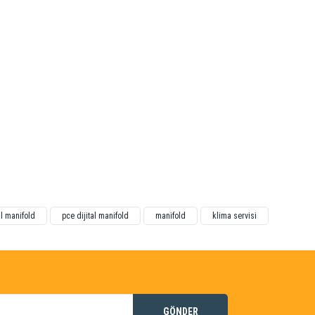
al manifold
pce dijital manifold
manifold
klima servisi
GÖNDER