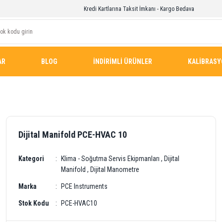
Kredi Kartlarına Taksit İmkanı - Kargo Bedava
AR
BLOG
İNDİRİMLİ ÜRÜNLER
KALİBRAS
Dijital Manifold PCE-HVAC 10
Kategori
Klima - Soğutma Servis Ekipmanları
,
Dijital
Manifold
,
Dijital Manometre
Marka
PCE Instruments
Stok Kodu
PCE-HVAC10