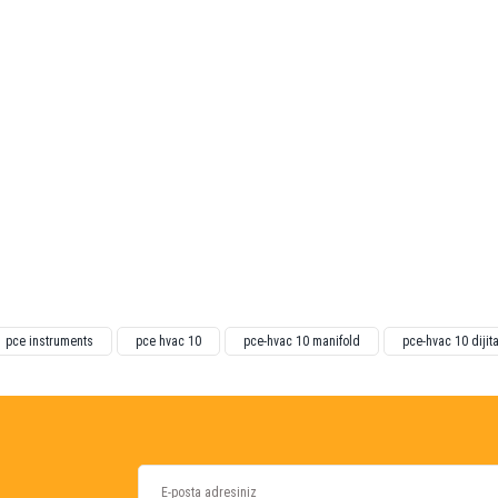
ğünüz noktaları öneri formunu kullanarak tarafımıza iletebilirsiniz.
pce instruments
pce hvac 10
pce-hvac 10 manifold
pce-hvac 10 dijit