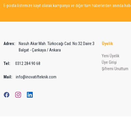
Bu ürüne benzer farklı alternatifler olmalı.
E-posta listemize kayıt olarak kampanya ve diğer tüm haberlerden anında haber
Adres:
Nasuh Akar Mah. Türkocağı Cad. No:32 Daire:3
Üyelik
Balgat - Çankaya / Ankara
Yeni Üyelik
Üye Girişi
Tel:
0312 284 90 68
Şifremi Unuttum
Mail:
info@inovatifteknik.com