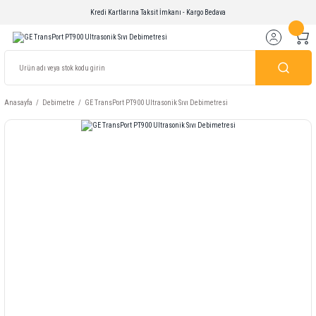
Kredi Kartlarına Taksit İmkanı - Kargo Bedava
Anasayfa
Debimetre
GE TransPort PT900 Ultrasonik Sıvı Debimetresi