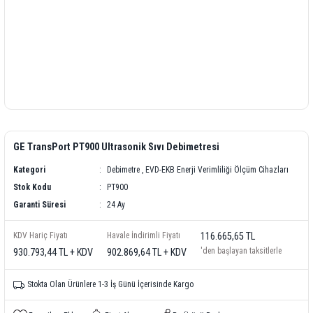
GE TransPort PT900 Ultrasonik Sıvı Debimetresi
Kategori
Debimetre
,
EVD-EKB Enerji Verimliliği Ölçüm Cihazları
Stok Kodu
PT900
Garanti Süresi
24 Ay
KDV Hariç Fiyatı
Havale İndirimli Fiyatı
116.665,65 TL
'den başlayan taksitlerle
930.793,44 TL + KDV
902.869,64 TL + KDV
Stokta Olan Ürünlere 1-3 İş Günü İçerisinde Kargo