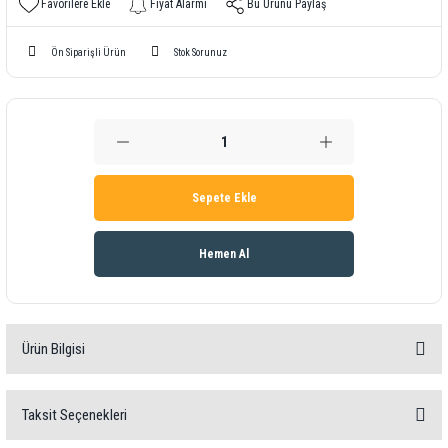
Fiyat Alarmı
Bu Ürünü Paylaş
Ön Siparişli Ürün
Stok Sorunuz
Sepete Ekle
Hemen Al
Ürün Bilgisi
T
ransPort PT900, en güçlü portatif sıvı debimetrelerindendir.
Taksit Seçenekleri
Plastik, metal veya kaplamalı çift katmanlı boru yüzeylerinden