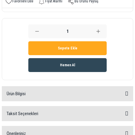
Fiyat Alarmı
Bu Ürünü Paylaş
Sepete Ekle
Hemen Al
Ürün Bilgisi
Aerosol Ölçüm Cihazı / sıcaklık, nem, hava basıncı ve
Taksit Seçenekleri
havanın CO2 içeriğini ölçer / trafik ışığı fonksiyonu / sesli
ve görsel alarm / ayarlanabilir alarm limitleri / yazılım
Önerileriniz