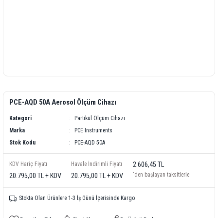
PCE-AQD 50A Aerosol Ölçüm Cihazı
Kategori
Partikül Ölçüm Cihazı
Marka
PCE Instruments
Stok Kodu
PCE-AQD 50A
KDV Hariç Fiyatı
Havale İndirimli Fiyatı
2.606,45 TL
'den başlayan taksitlerle
20.795,00 TL + KDV
20.795,00 TL + KDV
Stokta Olan Ürünlere 1-3 İş Günü İçerisinde Kargo