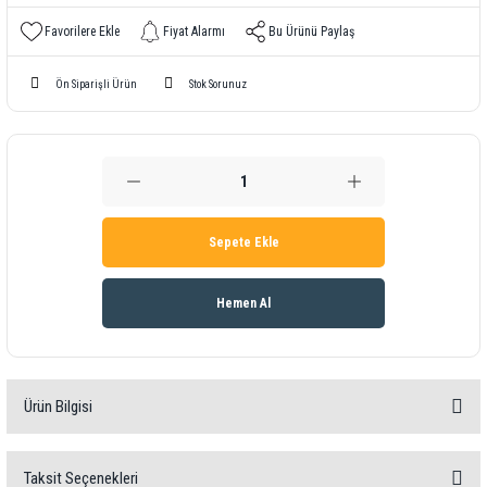
Fiyat Alarmı
Bu Ürünü Paylaş
Ön Siparişli Ürün
Stok Sorunuz
Sepete Ekle
Hemen Al
Ürün Bilgisi
Shoremetre PCE-DD-D
Taksit Seçenekleri