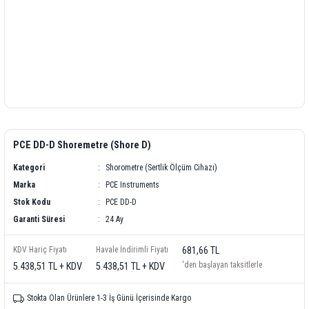
PCE DD-D Shoremetre (Shore D)
Kategori
Shorometre (Sertlik Ölçüm Cihazı)
Marka
PCE Instruments
Stok Kodu
PCE DD-D
Garanti Süresi
24 Ay
KDV Hariç Fiyatı
Havale İndirimli Fiyatı
681,66 TL
'den başlayan taksitlerle
5.438,51 TL + KDV
5.438,51 TL + KDV
Stokta Olan Ürünlere 1-3 İş Günü İçerisinde Kargo