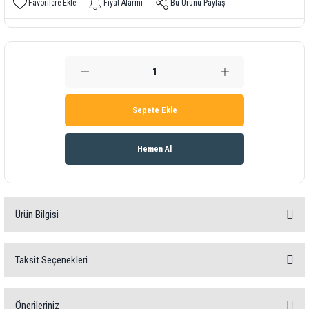
Fiyat Alarmı
Bu Ürünü Paylaş
Sepete Ekle
Hemen Al
Ürün Bilgisi
Akım Göstergesi PCE-DPD-U
Taksit Seçenekleri
Çeşitli sinyaller için akım göstergesi / 4 basamak / İsteğe bağlı çıkış kar
ön
Önerileriniz