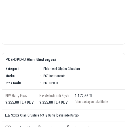
PCE-DPD-U Akım Göstergesi
Kategori
Elektriksel Ölçüm Cihazları
Marka
PCE Instruments
Stok Kodu
PCE-DPD-U
KDV Hariç Fiyatı
Havale İndirimli Fiyatı
1.172,56 TL
'den başlayan taksitlerle
9.355,00 TL + KDV
9.355,00 TL + KDV
Stokta Olan Ürünlere 1-3 İş Günü İçerisinde Kargo