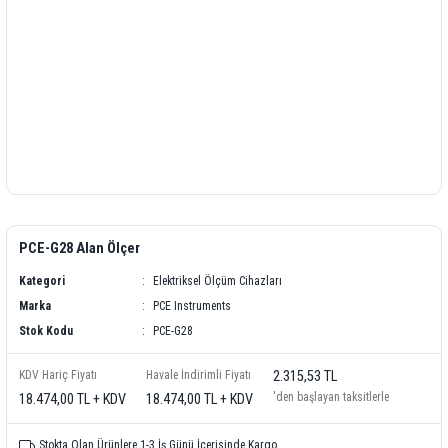
PCE-G28 Alan Ölçer
Kategori
Elektriksel Ölçüm Cihazları
Marka
PCE Instruments
Stok Kodu
PCE-G28
KDV Hariç Fiyatı
Havale İndirimli Fiyatı
2.315,53 TL
'den başlayan taksitlerle
18.474,00 TL + KDV
18.474,00 TL + KDV
Stokta Olan Ürünlere 1-3 İş Günü İçerisinde Kargo