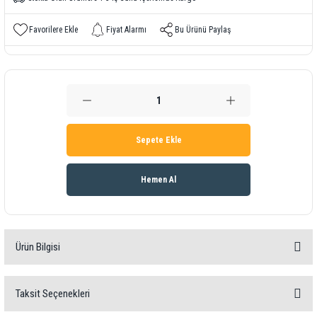
Fiyat Alarmı
Bu Ürünü Paylaş
Sepete Ekle
Hemen Al
Ürün Bilgisi
Alan Ölçer PCE-G28
Taksit Seçenekleri
3 Eksenlik Manyetik Alan Sensörü