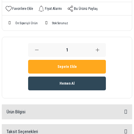
Fiyat Alarmı
Bu Ürünü Paylaş
Ön Siparişli Ürün
Stok Sorunuz
Sepete Ekle
Hemen Al
Ürün Bilgisi
PCE HSC 1660
Yüksek Hızlı Kamera
Taksit Seçenekleri