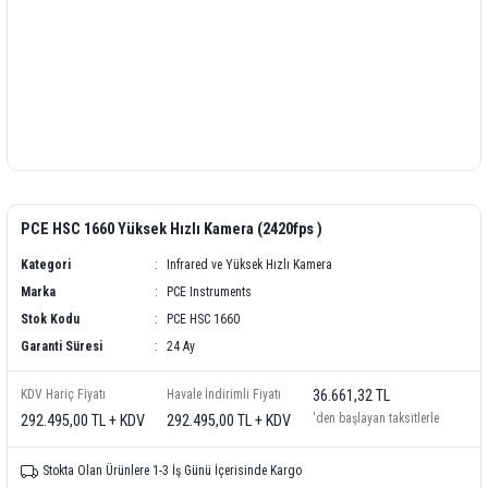
PCE HSC 1660 Yüksek Hızlı Kamera (2420fps )
Kategori
Infrared ve Yüksek Hızlı Kamera
Marka
PCE Instruments
Stok Kodu
PCE HSC 1660
Garanti Süresi
24 Ay
KDV Hariç Fiyatı
Havale İndirimli Fiyatı
36.661,32 TL
'den başlayan taksitlerle
292.495,00 TL + KDV
292.495,00 TL + KDV
Stokta Olan Ürünlere 1-3 İş Günü İçerisinde Kargo