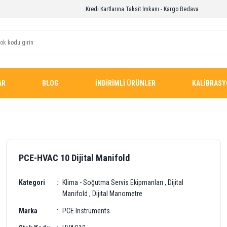
Kredi Kartlarına Taksit İmkanı - Kargo Bedava
AR
BLOG
İNDİRİMLİ ÜRÜNLER
KALİBRAS
PCE-HVAC 10 Dijital Manifold
Kategori
Klima - Soğutma Servis Ekipmanları
,
Dijital
Manifold
,
Dijital Manometre
Marka
PCE Instruments