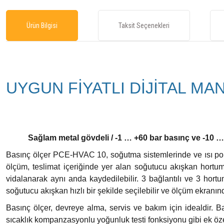
Ürün Bilgisi
Taksit Seçenekleri
UYGUN FİYATLI DİJİTAL MA
Sağlam metal gövdeli / -1 … +60 bar basınç ve -10 … +
Basınç ölçer PCE-HVAC 10, soğutma sistemlerinde ve ısı pompa
ölçüm, teslimat içeriğinde yer alan soğutucu akışkan hortuml
vidalanarak aynı anda kaydedilebilir. 3 bağlantılı ve 3 hortu
soğutucu akışkan hızlı bir şekilde seçilebilir ve ölçüm ekranınd
Basınç ölçer, devreye alma, servis ve bakım için idealdir. B
sıcaklık kompanzasyonlu yoğunluk testi fonksiyonu gibi ek öze