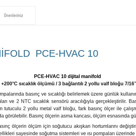
Önerileriniz
NİFOLD PCE-HVAC 10
PCE-HVAC 10 dijital manifold
200°C sıcaklık ölçümü / 3 bağlantılı 2 yollu valf bloğu 7/16
larında basınç ve sıcaklığı belirlemek üzere günlük kullanım 
arı ve 2 NTC sıcaklık sensörü aracılığıyla gerçekleştirilir. B
m tutuculu 2 yollu metal valf bloğu, fark basınç ölçer ile çalış
a görülebilir. Basınç ölçerin asma kancası, ölçüm esnasında güven
asınç ölçerin ölçüm için soğutucu akışkan hortumlarını değişt
llikleri sayesinde soğutma sistemleri ve ısı pompaları üzerinde 