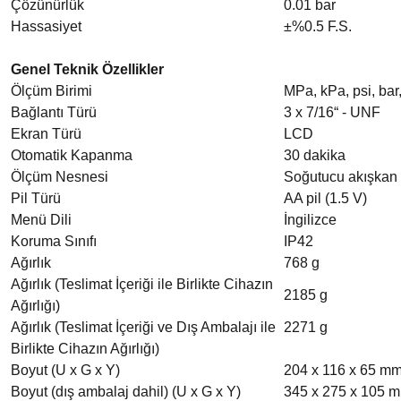
Çözünürlük
0.01 bar
Hassasiyet
±%0.5 F.S.
Genel Teknik Özellikler
Ölçüm Birimi
MPa, kPa, psi, bar,
Bağlantı Türü
3 x 7/16“ - UNF
Ekran Türü
LCD
Otomatik Kapanma
30 dakika
Ölçüm Nesnesi
Soğutucu akışkan 
Pil Türü
AA pil (1.5 V)
Menü Dili
İngilizce
Koruma Sınıfı
IP42
Ağırlık
768 g
Ağırlık (Teslimat İçeriği ile Birlikte Cihazın
2185 g
Ağırlığı)
Ağırlık (Teslimat İçeriği ve Dış Ambalajı ile
2271 g
Birlikte Cihazın Ağırlığı)
Boyut (U x G x Y)
204 x 116 x 65 m
Boyut (dış ambalaj dahil) (U x G x Y)
345 x 275 x 105 