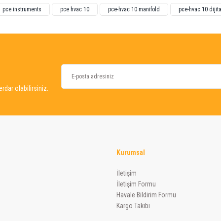
pce instruments
pce hvac 10
pce-hvac 10 manifold
pce-hvac 10 dijit
dar olabilirsiniz.
Kurumsal
Gönder
İletişim
İletişim Formu
Havale Bildirim Formu
Kargo Takibi