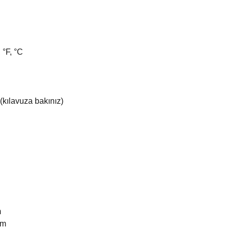
 °F, °C
(kılavuza bakınız)
m
mm