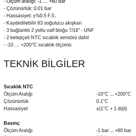
- Ölçüm aralığı: -1 … +60 bar
- Çözünürlük: 0.01 bar
- Hassasiyet: ±%0.5 F.S.
- Kaydedilebilir 83 soğutucu akışkan
- 3 bağlantılı 2 yollu valf bloğu 7/16” - UNF
- 2 kelepçeli NTC sıcaklık sensörü dahil
- -10 … +200°C sıcaklık ölçümü
TEKNİK BİLGİLER
Sıcaklık NTC
Ölçüm Aralığı
-10°C ... +200°C
Çözünürlük
0.1°C
Hassasiyet
±(1°C + 1 dijit)
Basınç
Ölçüm Aralığı
-1 bar ... +60 bar