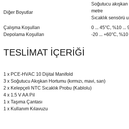
Soğutucu akışkan 
metre
Diğer Boyutlar
Sıcaklık sensörü u
Çalışma Koşulları
0 ... 45°C, %10 ... 
Depolama Koşulları
-20 ... +60°C, %10 
TESLİMAT İÇERİĞİ
1 x PCE-HVAC 10 Dijital Manifold
3 x Soğutucu Akışkan Hortumu (kırmızı, mavi, sarı)
2 x Kelepçeli NTC Sıcaklık Probu (Kablolu)
4 x 1.5 V AA Pil
1 x Taşıma Çantası
1 x Kullanım Kılavuzu
Bu ürünün fiyat bilgisi, resim, ürün açıklamalarında ve diğer konularda yetersiz gördü