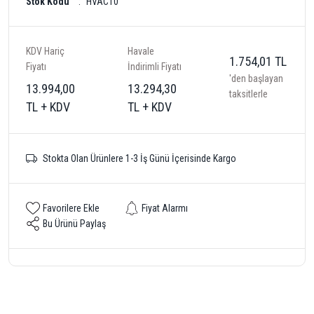
Stok Kodu
HVAC10
KDV Hariç
Havale
1.754,01 TL
Fiyatı
İndirimli Fiyatı
'den başlayan
13.994,00
13.294,30
taksitlerle
TL + KDV
TL + KDV
Stokta Olan Ürünlere 1-3 İş Günü İçerisinde Kargo
Fiyat Alarmı
Bu Ürünü Paylaş