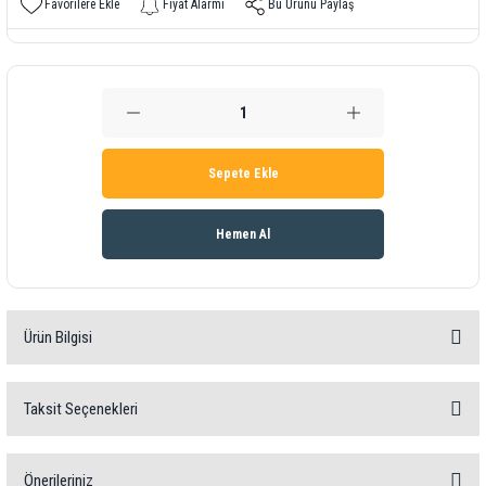
Fiyat Alarmı
Bu Ürünü Paylaş
Sepete Ekle
Hemen Al
Ürün Bilgisi
Alan Ölçer PCE-MFM 2400
Taksit Seçenekleri
%1 hassasiyet / Otomatik kapanma / Enine ölçüm / Arka
aydınlatmalı / Tesla ve Gauss ölçümü / Statik manyetik
alanlar için
Önerileriniz