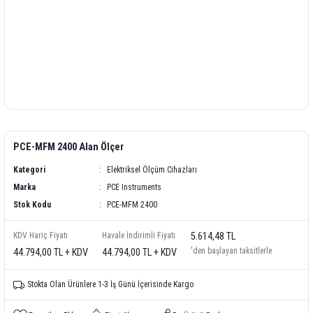
PCE-MFM 2400 Alan Ölçer
Kategori
Elektriksel Ölçüm Cihazları
Marka
PCE Instruments
Stok Kodu
PCE-MFM 2400
KDV Hariç Fiyatı
Havale İndirimli Fiyatı
5.614,48 TL
'den başlayan taksitlerle
44.794,00 TL + KDV
44.794,00 TL + KDV
Stokta Olan Ürünlere 1-3 İş Günü İçerisinde Kargo