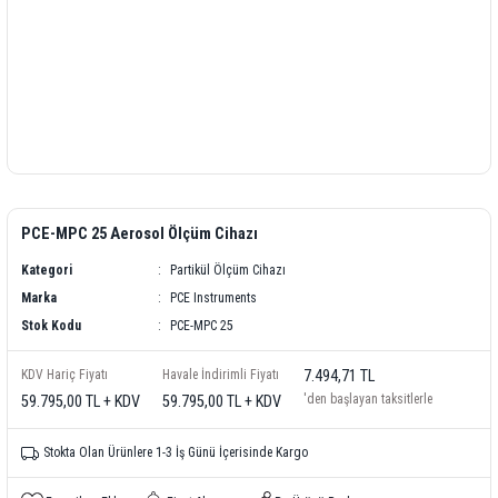
PCE-MPC 25 Aerosol Ölçüm Cihazı
Kategori
Partikül Ölçüm Cihazı
Marka
PCE Instruments
Stok Kodu
PCE-MPC 25
KDV Hariç Fiyatı
Havale İndirimli Fiyatı
7.494,71 TL
'den başlayan taksitlerle
59.795,00 TL + KDV
59.795,00 TL + KDV
Stokta Olan Ürünlere 1-3 İş Günü İçerisinde Kargo