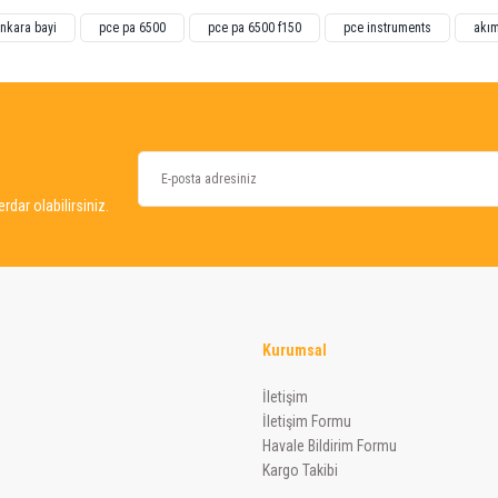
ğünüz noktaları öneri formunu kullanarak tarafımıza iletebilirsiniz.
ankara bayi
pce pa 6500
pce pa 6500 f150
pce instruments
akım
dar olabilirsiniz.
Kurumsal
Gönder
İletişim
İletişim Formu
Havale Bildirim Formu
Kargo Takibi