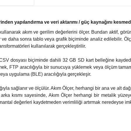
rinden yapılandırma ve veri aktarımı / güç kaynağını kesmede
kullanarak akım ve gerilim değerlerini ölçer. Bundan aktif, gör
anır ve daha sonra tablo veya grafik biçiminde analiz edilebilir
sformatörleri kullanılarak gerçekleştirilir.
CSV dosyası biçiminde dahili 32 GB SD kart belleğine kaydedileb
dermek, FTP aracılığıyla bir sunucuya yüklemek veya ölçüm ta
eya uygulama (BLE) aracılığıyla gerçekleşir.
ğıyla sağlanır ve ölçülür. Akım Ölçer, herhangi bir ana ve alt da
ka kısmı sayesinde, Akım Ölçer herhangi bir metalik yüzeye t
mantal değerleri kaydetmeden verimliliği artırmak neredeyse imka