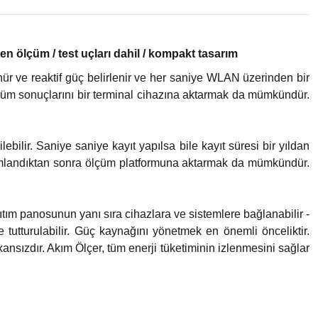
n ölçüm / test uçları dahil / kompakt tasarım
ünür ve reaktif güç belirlenir ve her saniye WLAN üzerinden bir
. Ölçüm sonuçlarını bir terminal cihazına aktarmak da mümkündür.
ilir. Saniye saniye kayıt yapılsa bile kayıt süresi bir yıldan
mamlandıktan sonra ölçüm platformuna aktarmak da mümkündür.
ğıtım panosunun yanı sıra cihazlara ve sistemlere bağlanabilir -
utturulabilir. Güç kaynağını yönetmek en önemli önceliktir.
nsızdır. Akım Ölçer, tüm enerji tüketiminin izlenmesini sağlar