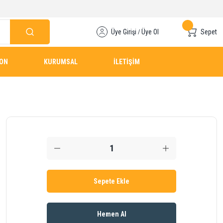
Üye Girişi
Üye Ol
Sepet
/
YON
KURUMSAL
İLETİŞİM
Sepete Ekle
Hemen Al