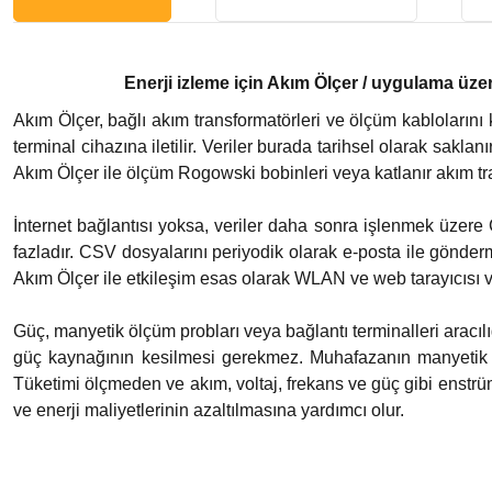
Enerji izleme için Akım Ölçer / uygulama üze
Akım Ölçer, bağlı akım transformatörleri ve ölçüm kablolarını 
terminal cihazına iletilir. Veriler burada tarihsel olarak sakl
Akım Ölçer ile ölçüm Rogowski bobinleri veya katlanır akım tran
İnternet bağlantısı yoksa, veriler daha sonra işlenmek üzere 
fazladır. CSV dosyalarını periyodik olarak e-posta ile gön
Akım Ölçer ile etkileşim esas olarak WLAN ve web tarayıcısı v
Güç, manyetik ölçüm probları veya bağlantı terminalleri aracılı
güç kaynağının kesilmesi gerekmez. Muhafazanın manyetik ar
Tüketimi ölçmeden ve akım, voltaj, frekans ve güç gibi enstrü
ve enerji maliyetlerinin azaltılmasına yardımcı olur.