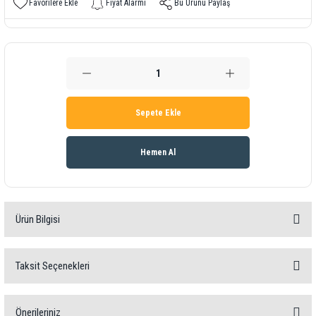
Fiyat Alarmı
Bu Ürünü Paylaş
Sepete Ekle
Hemen Al
Ürün Bilgisi
Aerosol Ölçüm Cihazı PCE-RCM 11
Taksit Seçenekleri
Çevre koşullarının ölçümü için / HCHO, partikül madde
(PM2.5 / PM10) tespiti /
Sıcaklık ve bağıl nem / 3 inç TFT LCD ekran
Önerileriniz