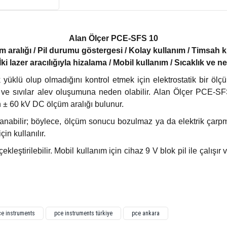
Alan Ölçer PCE-SFS 10
 aralığı / Pil durumu göstergesi / Kolay kullanım / Timsah k
İki lazer aracılığıyla hizalama / Mobil kullanım / Sıcaklık ve
k yüklü olup olmadığını kontrol etmek için elektrostatik bir ö
z ve sıvılar alev oluşumuna neden olabilir. Alan Ölçer PCE-SFS 
ın ± 60 kV DC ölçüm aralığı bulunur.
klanabilir; böylece, ölçüm sonucu bozulmaz ya da elektrik çarp
in kullanılır.
ştirilebilir. Mobil kullanım için cihaz 9 V blok pil ile çalışır 
ğünüz noktaları öneri formunu kullanarak tarafımıza iletebilirsiniz.
ce instruments
pce instruments türkiye
pce ankara