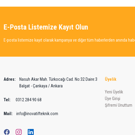
Ürün resmi kalitesiz, bozuk veya görüntülenemiyor.
Ürün açıklamasında eksik bilgiler bulunuyor.
Ürün bilgilerinde hatalar bulunuyor.
E-Posta Listemize Kayıt Olun
Ürün fiyatı diğer sitelerden daha pahalı.
Bu ürüne benzer farklı alternatifler olmalı.
E-posta listemize kayıt olarak kampanya ve diğer tüm haberlerden anında haber
Adres:
Nasuh Akar Mah. Türkocağı Cad. No:32 Daire:3
Üyelik
Balgat - Çankaya / Ankara
Yeni Üyelik
Üye Girişi
Tel:
0312 284 90 68
Şifremi Unuttum
Mail:
info@inovatifteknik.com