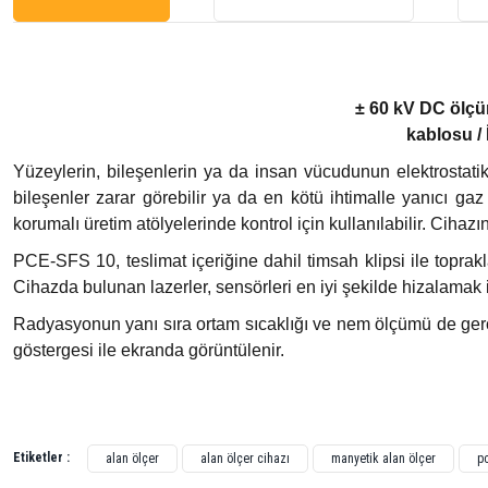
± 60 kV DC ölçüm
kablosu / 
Yüzeylerin, bileşenlerin ya da insan vücudunun elektrostati
bileşenler zarar görebilir ya da en kötü ihtimalle yanıcı ga
korumalı üretim atölyelerinde kontrol için kullanılabilir. Cihaz
PCE-SFS 10, teslimat içeriğine dahil timsah klipsi ile topra
Cihazda bulunan lazerler, sensörleri en iyi şekilde hizalamak iç
Radyasyonun yanı sıra ortam sıcaklığı ve nem ölçümü de gerçekle
göstergesi ile ekranda görüntülenir.
Bu ürünün fiyat bilgisi, resim, ürün açıklamalarında ve diğer konularda yetersiz gördü
Görüş ve önerileriniz için teşekkür ederiz.
Etiketler :
alan ölçer
alan ölçer cihazı
manyetik alan ölçer
p