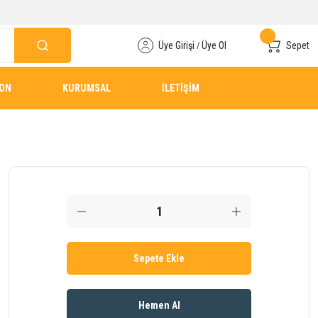
Üye Girişi
Üye Ol
Sepet
/
YON
KURUMSAL
İLETİŞİM
Sepete Ekle
Hemen Al