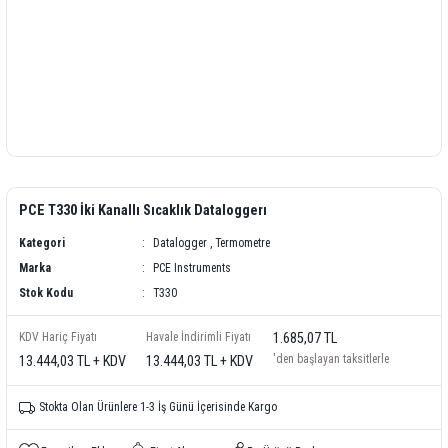
PCE T330 İki Kanallı Sıcaklık Dataloggerı
Kategori
Datalogger
,
Termometre
Marka
PCE Instruments
Stok Kodu
T330
KDV Hariç Fiyatı
Havale İndirimli Fiyatı
1.685,07 TL
'den başlayan taksitlerle
13.444,03 TL + KDV
13.444,03 TL + KDV
Stokta Olan Ürünlere 1-3 İş Günü İçerisinde Kargo