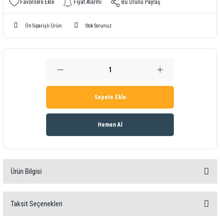
Fiyat Alarmı
Bu Ürünü Paylaş
Ön Siparişli Ürün
Stok Sorunuz
Sepete Ekle
Hemen Al
Ürün Bilgisi
PCE-T 330
Taksit Seçenekleri
İki kanallı / Yaklaşık 190 saatlik pil ömrü / Farklı dosya