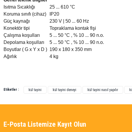
Isıtma Sıcaklığı
25 ... 610 °C
Koruma sınıfı (cihaz)
IP20
Güç kaynağı
230 V | 50 ... 60 Hz
Konektör tipi
Topraklama kontak fişi
Çalışma koşulları
5 ... 50 °C , % 10 ... 90 n.o.
Depolama koşulları
5 ... 50 °C , % 10 ... 90 n.o.
Boyutlar ( G x Y x D )
190 x 180 x 350 mm
Ağırlık
4 kg
Bu ürünün fiyat bilgisi, resim, ürün açıklamalarında ve diğer konularda yetersiz gördü
Görüş ve önerileriniz için teşekkür ederiz.
Etiketler :
kül tayini
kül tayini deneyi
kül tayini nasıl yapılır
k
Ürün resmi kalitesiz, bozuk veya görüntülenemiyor.
Ürün açıklamasında eksik bilgiler bulunuyor.
Ürün bilgilerinde hatalar bulunuyor.
E-Posta Listemize Kayıt Olun
Ürün fiyatı diğer sitelerden daha pahalı.