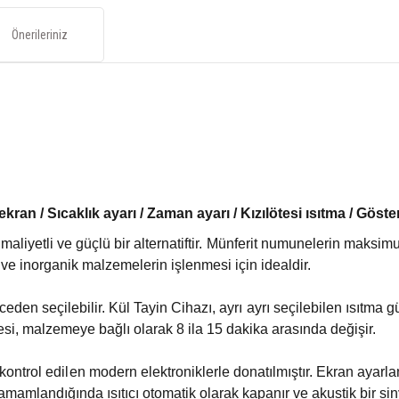
Önerileriniz
kran / Sıcaklık ayarı / Zaman ayarı / Kızılötesi ısıtma / Göster
maliyetli ve güçlü bir alternatiftir. Münferit numunelerin maksim
k ve inorganik malzemelerin işlenmesi için idealdir.
eden seçilebilir. Kül Tayin Cihazı, ayrı ayrı seçilebilen ısıtma gü
esi, malzemeye bağlı olarak 8 ila 15 dakika arasında değişir.
kontrol edilen modern elektroniklerle donatılmıştır. Ekran ayarlan
amlandığında ısıtıcı otomatik olarak kapanır ve akustik bir sinyal 