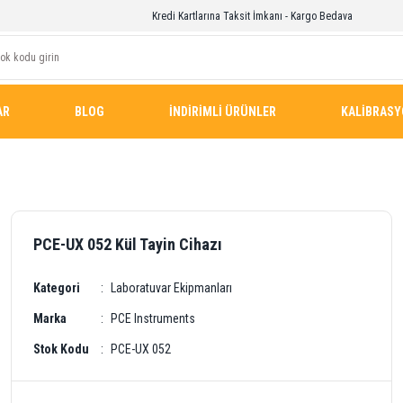
Kredi Kartlarına Taksit İmkanı - Kargo Bedava
AR
BLOG
İNDİRİMLİ ÜRÜNLER
KALİBRAS
PCE-UX 052 Kül Tayin Cihazı
Kategori
Laboratuvar Ekipmanları
Marka
PCE Instruments
Stok Kodu
PCE-UX 052