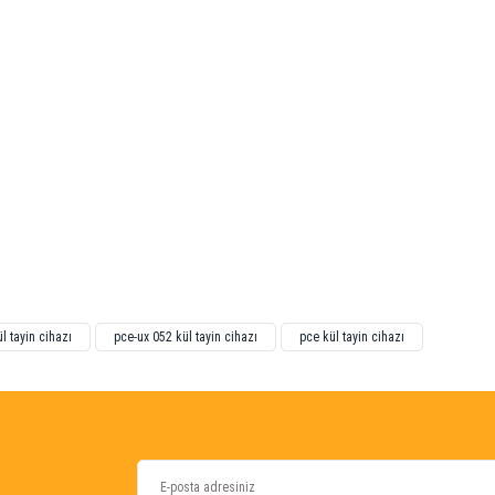
ğünüz noktaları öneri formunu kullanarak tarafımıza iletebilirsiniz.
ül tayin cihazı
pce-ux 052 kül tayin cihazı
pce kül tayin cihazı