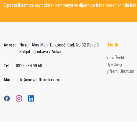
Bu ürüne benzer farklı alternatifler olmalı.
E-posta listemize kayıt olarak kampanya ve diğer tüm haberlerden anında haber
Adres:
Nasuh Akar Mah. Türkocağı Cad. No:32 Daire:3
Üyelik
Balgat - Çankaya / Ankara
Yeni Üyelik
Üye Girişi
Tel:
0312 284 90 68
Şifremi Unuttum
Mail:
info@inovatifteknik.com