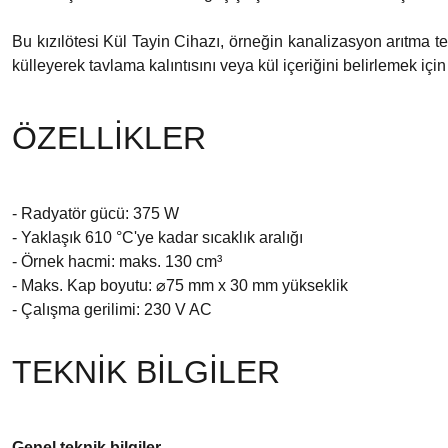
Bu kızılötesi Kül Tayin Cihazı, örneğin kanalizasyon arıtma 
külleyerek tavlama kalıntısını veya kül içeriğini belirlemek için 
ÖZELLİKLER
- Radyatör gücü: 375 W
- Yaklaşık 610 °C'ye kadar sıcaklık aralığı
- Örnek hacmi: maks. 130 cm³
- Maks. Kap boyutu: ⌀75 mm x 30 mm yükseklik
- Çalışma gerilimi: 230 V AC
TEKNİK BİLGİLER
Genel teknik bilgiler