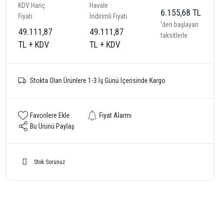
KDV Hariç
Havale
6.155,68 TL
Fiyatı
İndirimli Fiyatı
'den başlayan
49.111,87
49.111,87
taksitlerle
TL + KDV
TL + KDV
Stokta Olan Ürünlere 1-3 İş Günü İçerisinde Kargo
Fiyat Alarmı
Bu Ürünü Paylaş
Stok Sorunuz