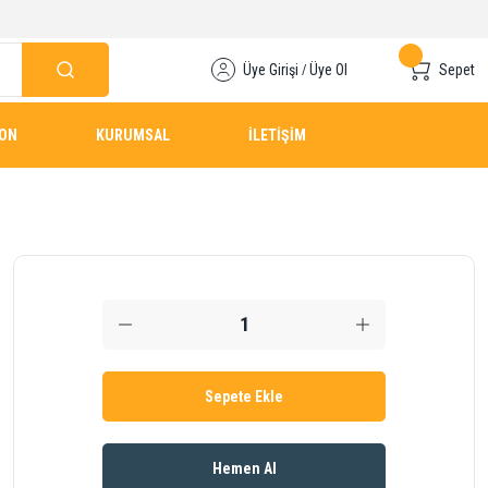
Üye Girişi
Üye Ol
Sepet
/
YON
KURUMSAL
İLETİŞİM
Sepete Ekle
Hemen Al