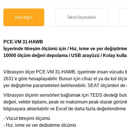
Ürün Bilgisi
Taksit Seçenekleri
PCE-VM 31-HAWB
İşyerinde titreşim ölçümü için / Hız, ivme ve yer değiştir
10000 ölçüm değeri depolama / USB arayüzü / Kolay kull
Vibrasyon ölçer PCE-VM 31-HAWB, işyerinde insan vücudu titreşi
2631’e göre hesaplayabilir. Bunun için cihaz el ya da kol ölçüml
yer değiştirme parametreleri belirlenebilir. SEAT ölçümleri de öz
Vibrasyon ölçerin sensörleri bağlamak için TEDS desteği bulu
değeri, vektör toplamı, peak ve maksimum peak olarak görüntül
bilgisayara aktarılabilir ve Excel’de daha fazla değerlendirme y
- Vücut titreşimi ölçümü
- Hız, ivme ve yer değiştirme ölçümü