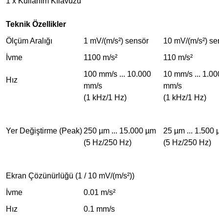
1 x Kullanım Kılavuzu
Teknik Özellikler
Ölçüm Aralığı
1 mV/(m/s²) sensör
10 mV/(m/s²) se
İvme
1100 m/s²
110 m/s²
100 mm/s ... 10.000
10 mm/s ... 1.00
Hız
mm/s
mm/s
(1 kHz/1 Hz)
(1 kHz/1 Hz)
Yer Değiştirme (Peak)
250 µm ... 15.000 µm
25 µm ... 1.500
(5 Hz/250 Hz)
(5 Hz/250 Hz)
Ekran Çözünürlüğü (1 / 10 mV/(m/s²))
İvme
0.01 m/s²
Hız
0.1 mm/s