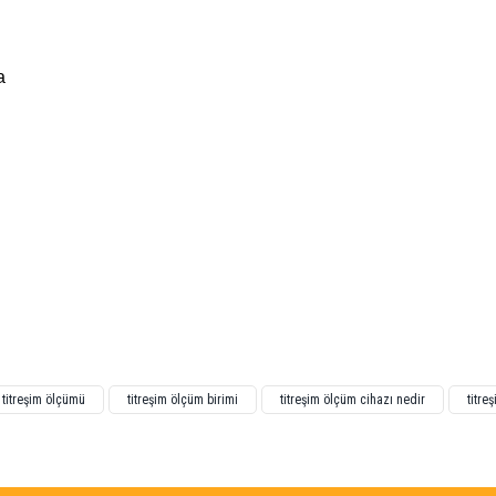
a
ğünüz noktaları öneri formunu kullanarak tarafımıza iletebilirsiniz.
titreşim ölçümü
titreşim ölçüm birimi
titreşim ölçüm cihazı nedir
titre