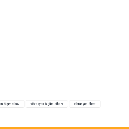
şim ölçer cihaz
vibrasyon ölçüm cihazı
vibrasyon ölçer