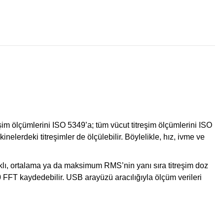
şim ölçümlerini ISO 5349’a; tüm vücut titreşim ölçümlerini ISO
nelerdeki titreşimler de ölçülebilir. Böylelikle, hız, ivme ve
klı, ortalama ya da maksimum RMS’nin yanı sıra titreşim doz
 FFT kaydedebilir. USB arayüzü aracılığıyla ölçüm verileri