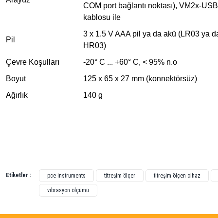
COM port bağlantı noktası), VM2x-USB
kablosu ile
3 x 1.5 V AAA pil ya da akü (LR03 ya d
Pil
HR03)
Çevre Koşulları
-20° C ... +60° C, < 95% n.o
Boyut
125 x 65 x 27 mm (konnektörsüz)
Ağırlık
140 g
Bu ürünün fiyat bilgisi, resim, ürün açıklamalarında ve diğer konularda yetersiz gördü
Görüş ve önerileriniz için teşekkür ederiz.
Etiketler :
pce instruments
titreşim ölçer
titreşim ölçen cihaz
vibrasyon ölçümü
Ürün resmi kalitesiz, bozuk veya görüntülenemiyor.
Ürün açıklamasında eksik bilgiler bulunuyor.