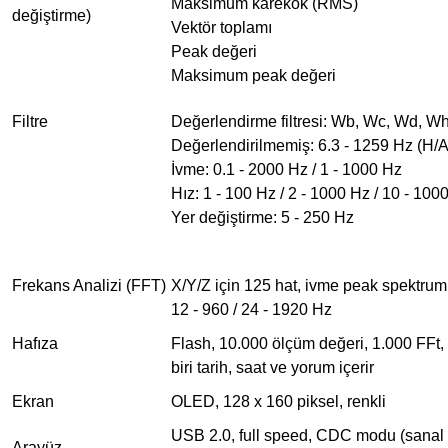
Maksimum karekök (RMS)
değiştirme)
Vektör toplamı
Peak değeri
Maksimum peak değeri
Filtre
Değerlendirme filtresi: Wb, Wc, Wd, W
Değerlendirilmemiş: 6.3 - 1259 Hz (H/A)
İvme: 0.1 - 2000 Hz / 1 - 1000 Hz
Hız: 1 - 100 Hz / 2 - 1000 Hz / 10 - 100
Yer değiştirme: 5 - 250 Hz
Frekans Analizi (FFT)
X/Y/Z için 125 hat, ivme peak spektrumu,
12 - 960 / 24 - 1920 Hz
Hafıza
Flash, 10.000 ölçüm değeri, 1.000 FFt,
biri tarih, saat ve yorum içerir
Ekran
OLED, 128 x 160 piksel, renkli
USB 2.0, full speed, CDC modu (sanal
Arayüz