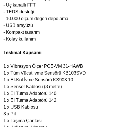
- Üç kanallı FFT
- TEDS desteği
- 10.000 ölçüm değeri depolama
- USB arayüzü
- Kompakt tasarım
- Kolay kullanım
Teslimat Kapsamı
1 x Vibrasyon Ölçer PCE-VM 31-HAWB
1 x Tüm Vücut İvme Sensörü KB103SVD
1 x El-Kol İvme Sensörü KS903.10
1 x Sensör Kablosu (3 metre)
1 x El Tutma Adaptörü 140
1 x El Tutma Adaptörü 142
1 x USB Kablosu
3 x Pil
1 x Taşıma Çantası