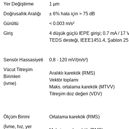
Yer Değiştirme
1 µm
Doğrusallık Aralığı
± 6% hata için > 75 dB
Gürültü
< 0.003 m/s²
Giriş
4 düşük güçlü IEPE girişi; 0.7 mA / 17 V
TEDS desteği, IEEE1451.4, Şablon 25
Sensör Hassasiyeti
0.8 - 120 mV/(m/s²)
Vücut Titreşim
Aralıklı karekök (RMS)
Birimleri
Vektör toplamı
(ivme)
Maks. ortalama karekök (MTVV)
Titreşim doz değeri (VDV)
Ölçüm Birimi
Ortalama karekök (RMS)
(İvme, hız, yer