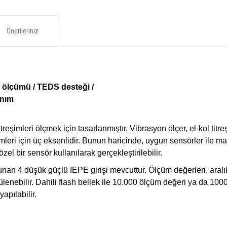
Önerileriniz
me ölçümü / TEDS desteği /
anım
mleri ölçmek için tasarlanmıştır. Vibrasyon ölçer, el-kol titre
eri için üç eksenlidir. Bunun haricinde, uygun sensörler ile maki
el bir sensör kullanılarak gerçekleştirilebilir.
nan 4 düşük güçlü IEPE girişi mevcuttur. Ölçüm değerleri, aralı
enebilir. Dahili flash bellek ile 10.000 ölçüm değeri ya da 1000
apılabilir.