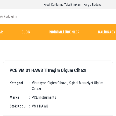
Kredi Kartlarına Taksit İmkanı - Kargo Bedava
AR
BLOG
İNDİRİMLİ ÜRÜNLER
KALİBRAS
PCE VM 31 HAWB Titreşim Ölçüm Cihazı
Kategori
Vibrasyon Ölçüm Cihazı
,
Kişisel Maruziyet Ölçüm
Cihazı
Marka
PCE Instruments
Stok Kodu
VM1 HAWB