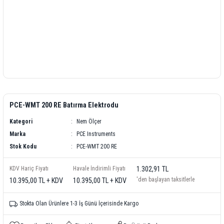
PCE-WMT 200 RE Batırma Elektrodu
Kategori
Nem Ölçer
Marka
PCE Instruments
Stok Kodu
PCE-WMT 200 RE
KDV Hariç Fiyatı
Havale İndirimli Fiyatı
1.302,91 TL
'den başlayan taksitlerle
10.395,00 TL + KDV
10.395,00 TL + KDV
Stokta Olan Ürünlere 1-3 İş Günü İçerisinde Kargo