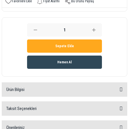
Fiyat Alarmı
Bu Ürünü Paylaş
Sepete Ekle
Hemen Al
Ürün Bilgisi
lçüm prensibi: Elektriksel direnç ölçümü
Taksit Seçenekleri
Koruma: IP53
Boyut: 332 x Ø45 mm
Önerileriniz