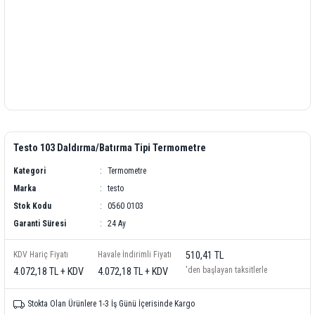
Testo 103 Daldırma/Batırma Tipi Termometre
Kategori
Termometre
Marka
testo
Stok Kodu
0560 0103
Garanti Süresi
24 Ay
KDV Hariç Fiyatı
Havale İndirimli Fiyatı
510,41 TL
'den başlayan taksitlerle
4.072,18 TL + KDV
4.072,18 TL + KDV
Stokta Olan Ürünlere 1-3 İş Günü İçerisinde Kargo