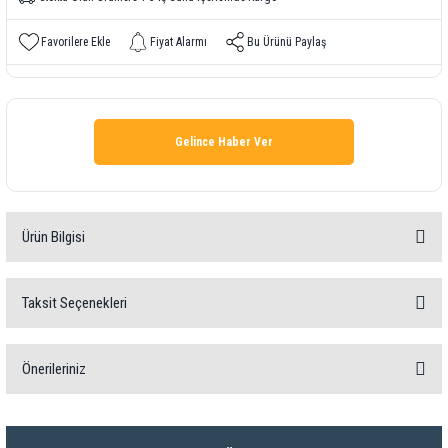
Fiyat Alarmı
Bu Ürünü Paylaş
Gelince Haber Ver
Ürün Bilgisi
Taksit Seçenekleri
Açıklama
Önerileriniz
Sıcaklık ölçümleri gıda sektöründeki günlük yürütülen görevler arasındadır. Sadece hassas ölçümler yaparak
ürünlerinizin kalitesini izleyebilir ve garanti edebilirsiniz.
Bu ürünün fiyat bilgisi, resim, ürün açıklamalarında ve diğer konularda yetersiz
Testo 108; gerek mutfaklarda, zincir restoranlarda, lokantalarda; gerekse gıda maddelerinin taşınması ve
gördüğünüz noktaları öneri formunu kullanarak tarafımıza iletebilirsiniz.