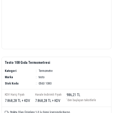
Testo 108 Gıda Termometresi
Kategori
Termometre
Marka
testo
Stok Kodu
0563 1080
KDV Hariç Fiyatı
Havale İndirimli Fiyatı
986,21 TL
'den başlayan taksitlerle
7.868,28 TL + KDV
7.868,28 TL + KDV
Stokta Olan Ürünlere 1-3 İş Günü İçerisinde Kargo