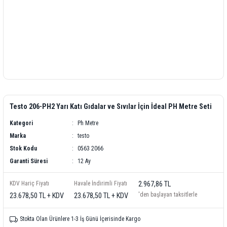
Testo 206-PH2 Yarı Katı Gıdalar ve Sıvılar İçin İdeal PH Metre Seti
Kategori
Ph Metre
Marka
testo
Stok Kodu
0563 2066
Garanti Süresi
12 Ay
KDV Hariç Fiyatı
Havale İndirimli Fiyatı
2.967,86 TL
'den başlayan taksitlerle
23.678,50 TL + KDV
23.678,50 TL + KDV
Stokta Olan Ürünlere 1-3 İş Günü İçerisinde Kargo