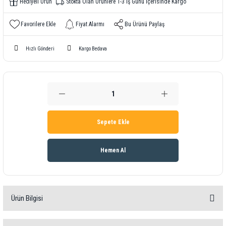
Hediyeli Ürün
Stokta Olan Ürünlere 1-3 İş Günü İçerisinde Kargo
Fiyat Alarmı
Bu Ürünü Paylaş
Hızlı Gönderi
Kargo Bedava
Sepete Ekle
Hemen Al
Ürün Bilgisi