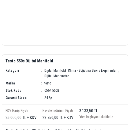
Testo 550s Dijital Manifold
Kategori
Dijital Manifold
,
Klima - Soğutma Servis Ekipmanları
,
Dijital Manometre
Marka
testo
Stok Kodu
0564 5502
Garanti Süresi
24 Ay
KDV Hariç Fiyatı
Havale İndirimli Fiyatı
3.133,50 TL
'den başlayan taksitlerle
25.000,00 TL + KDV
23.750,00 TL + KDV