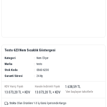
Testo 623 Nem Sıcaklık Göstergesi
Kategori
Nem Ölçer
Marka
testo
Stok Kodu
0560 6230
Garanti Süresi
24 Ay
KDV Hariç Fiyatı
Havale İndirimli Fiyatı
1.638,59 TL
'den başlayan taksitlerle
13.073,20 TL + KDV
13.073,20 TL + KDV
Stokta Olan Ürünlere 1-3 İş Günü İçerisinde Kargo