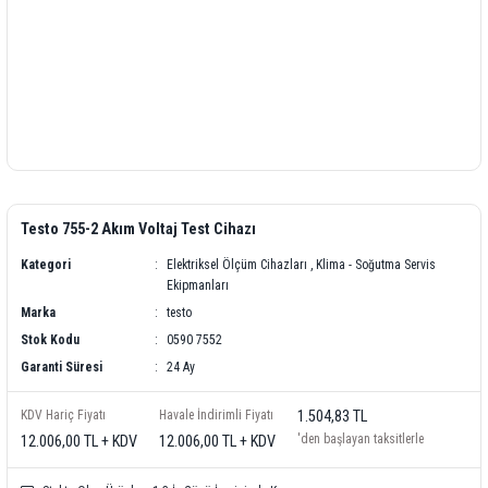
Testo 755-2 Akım Voltaj Test Cihazı
Kategori
Elektriksel Ölçüm Cihazları
,
Klima - Soğutma Servis
Ekipmanları
Marka
testo
Stok Kodu
0590 7552
Garanti Süresi
24 Ay
KDV Hariç Fiyatı
Havale İndirimli Fiyatı
1.504,83 TL
'den başlayan taksitlerle
12.006,00 TL + KDV
12.006,00 TL + KDV