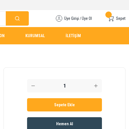
Üye Girişi
Üye Ol
Sepet
/
YON
KURUMSAL
İLETİŞİM
Sepete Ekle
Hemen Al