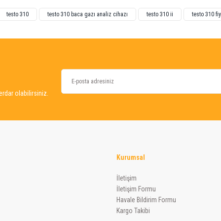
testo 310
testo 310 baca gazı analiz cihazı
testo 310 ii
testo 310 fiy
dar olabilirsiniz.
Gönder
Kurumsal
İletişim
İletişim Formu
Havale Bildirim Formu
Kargo Takibi