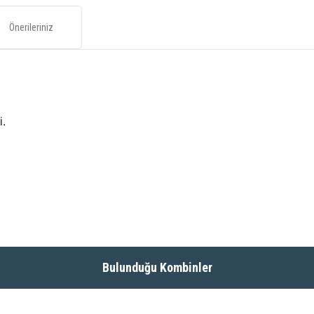
Önerileriniz
i.
ğünüz noktaları öneri formunu kullanarak tarafımıza iletebilirsiniz.
Bulunduğu Kombinler