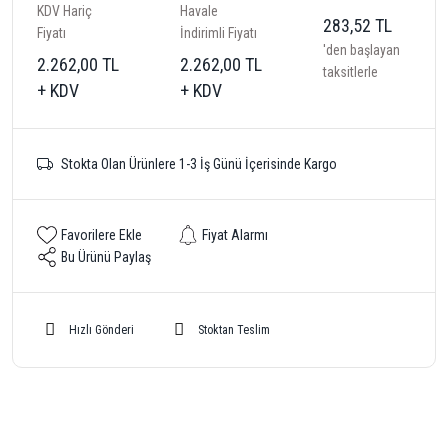
KDV Hariç
Havale
283,52 TL
Fiyatı
İndirimli Fiyatı
'den başlayan
2.262,00 TL
2.262,00 TL
taksitlerle
+ KDV
+ KDV
Stokta Olan Ürünlere 1-3 İş Günü İçerisinde Kargo
Fiyat Alarmı
Bu Ürünü Paylaş
Hızlı Gönderi
Stoktan Teslim