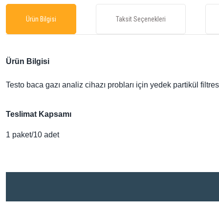
Ürün Bilgisi
Taksit Seçenekleri
Ürün Bilgisi
Testo baca gazı analiz cihazı probları için yedek partikül filtres
Teslimat Kapsamı
1 paket/10 adet
Bu ürünün fiyat bilgisi, resim, ürün açıklamalarında ve diğer konularda yetersiz gördü
Görüş ve önerileriniz için teşekkür ederiz.
Ürün resmi kalitesiz, bozuk veya görüntülenemiyor.
Ürün açıklamasında eksik bilgiler bulunuyor.