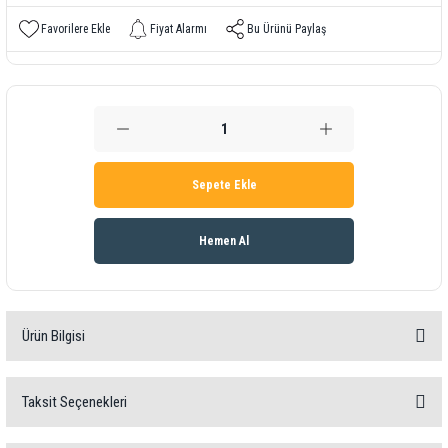
Fiyat Alarmı
Bu Ürünü Paylaş
Sepete Ekle
Hemen Al
Ürün Bilgisi
Wipcool - S1 - Vakum Pompası
Taksit Seçenekleri
Yenilikçi Tasarım