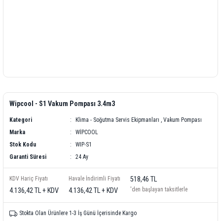
Wipcool - S1 Vakum Pompası 3.4m3
Kategori
Klima - Soğutma Servis Ekipmanları
,
Vakum Pompası
Marka
WİPCOOL
Stok Kodu
WIP-S1
Garanti Süresi
24 Ay
KDV Hariç Fiyatı
Havale İndirimli Fiyatı
518,46 TL
'den başlayan taksitlerle
4.136,42 TL + KDV
4.136,42 TL + KDV
Stokta Olan Ürünlere 1-3 İş Günü İçerisinde Kargo