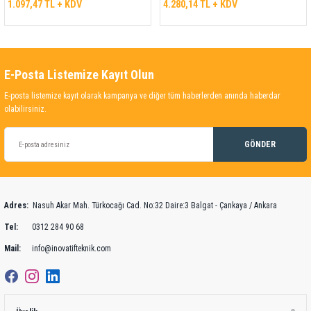
1.097,47 TL + KDV
4.280,14 TL + KDV
E-Posta Listemize Kayıt Olun
E-posta listemize kayıt olarak kampanya ve diğer tüm haberlerden anında haberdar
olabilirsiniz.
GÖNDER
Adres:
Nasuh Akar Mah. Türkocağı Cad. No:32 Daire:3 Balgat - Çankaya / Ankara
Tel:
0312 284 90 68
Mail:
info@inovatifteknik.com