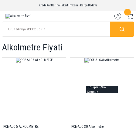
Kredi Kartlarına Taksit İmkanı - Kargo Bedava
Alkolmetre Fiyati
Ön Sipariş Stok
Sorunuz
PCE-ALC 5 ALKOLMETRE
PCE-ALC 30 Alkolmetre