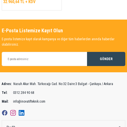
32.960,64 TL + KDV
E-Posta Listemize Kayıt Olun
E-posta listemize kayıt olarak kampanya ve diğer tüm haberlerden anında haberdar
olabilirsiniz.
GÖNDER
Adres:
Nasuh Akar Mah. Türkocağı Cad. No:32 Daire:3 Balgat - Çankaya / Ankara
Tel:
0312 284 90 68
Mail:
info@inovatifteknik.com