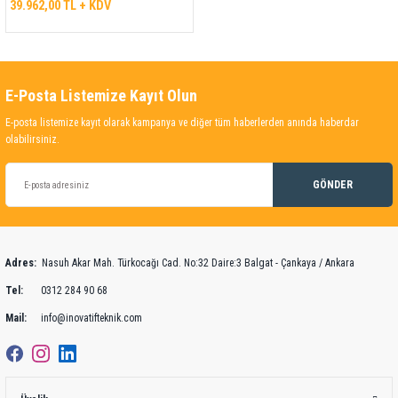
39.962,00 TL + KDV
E-Posta Listemize Kayıt Olun
E-posta listemize kayıt olarak kampanya ve diğer tüm haberlerden anında haberdar
olabilirsiniz.
GÖNDER
Adres:
Nasuh Akar Mah. Türkocağı Cad. No:32 Daire:3 Balgat - Çankaya / Ankara
Tel:
0312 284 90 68
Mail:
info@inovatifteknik.com