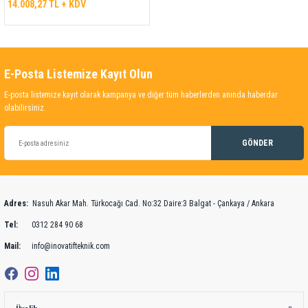
14.008,27 TL + KDV
E-Posta Listemize Kayıt Olun
E-posta listemize kayıt olarak kampanya ve diğer tüm haberlerden anında haberdar
olabilirsiniz.
GÖNDER
Adres:
Nasuh Akar Mah. Türkocağı Cad. No:32 Daire:3 Balgat - Çankaya / Ankara
Tel:
0312 284 90 68
Mail:
info@inovatifteknik.com