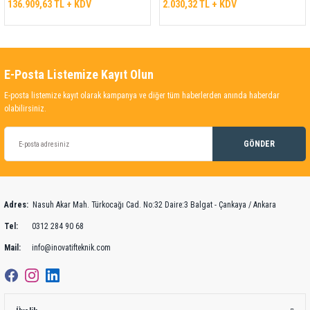
136.909,63 TL + KDV
2.030,32 TL + KDV
E-Posta Listemize Kayıt Olun
E-posta listemize kayıt olarak kampanya ve diğer tüm haberlerden anında haberdar
olabilirsiniz.
GÖNDER
Adres:
Nasuh Akar Mah. Türkocağı Cad. No:32 Daire:3 Balgat - Çankaya / Ankara
Tel:
0312 284 90 68
Mail:
info@inovatifteknik.com