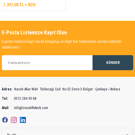
1.397,08 TL + KDV
E-Posta Listemize Kayıt Olun
E-posta listemize kayıt olarak kampanya ve diğer tüm haberlerden anında haberdar
olabilirsiniz.
GÖNDER
Adres:
Nasuh Akar Mah. Türkocağı Cad. No:32 Daire:3 Balgat - Çankaya / Ankara
Tel:
0312 284 90 68
Mail:
info@inovatifteknik.com