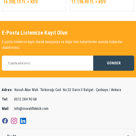
16.208,10 TL + KDV
11.138,90 TL + KDV
E-Posta Listemize Kayıt Olun
E-posta listemize kayıt olarak kampanya ve diğer tüm haberlerden anında haberdar
olabilirsiniz.
GÖNDER
Adres:
Nasuh Akar Mah. Türkocağı Cad. No:32 Daire:3 Balgat - Çankaya / Ankara
Tel:
0312 284 90 68
Mail:
info@inovatifteknik.com