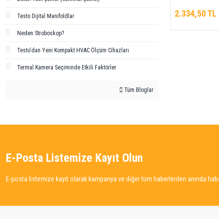
Kontrol Kalemi
2.334,50 TL
Testo Dijital Manifoldlar
Neden Stroboskop?
Testo'dan Yeni Kompakt HVAC Ölçüm Cihazları
Termal Kamera Seçiminde Etkili Faktörler
Tüm Bloglar
E-Posta Listemize Kayıt Olun
E-posta listemize kayıt olarak kampanya ve diğer tüm haberlerden anında haber