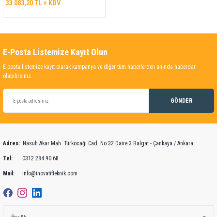
33.083,20 TL + KDV
E-Posta Listemize Kayıt Olun
E-posta listemize kayıt olarak kampanya ve diğer tüm haberlerden anında haberdar
olabilirsiniz.
GÖNDER
Adres:
Nasuh Akar Mah. Türkocağı Cad. No:32 Daire:3 Balgat - Çankaya / Ankara
Tel:
0312 284 90 68
Mail:
info@inovatifteknik.com