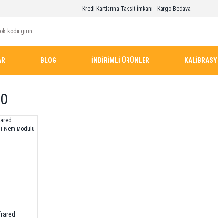
Kredi Kartlarına Taksit İmkanı - Kargo Bedava
AR
BLOG
İNDİRİMLİ ÜRÜNLER
KALİBRAS
30
frared