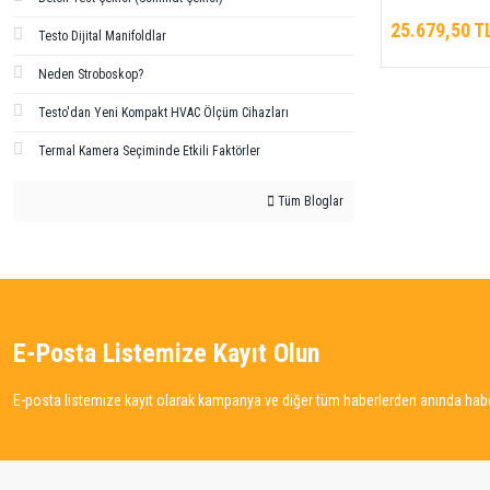
Termometre ve D
25.679,50 T
Testo Dijital Manifoldlar
Nem Modülü
Neden Stroboskop?
Testo'dan Yeni Kompakt HVAC Ölçüm Cihazları
Termal Kamera Seçiminde Etkili Faktörler
Tüm Bloglar
E-Posta Listemize Kayıt Olun
E-posta listemize kayıt olarak kampanya ve diğer tüm haberlerden anında haber