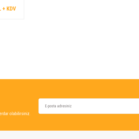
ahili
L + KDV
dar olabilirsiniz.