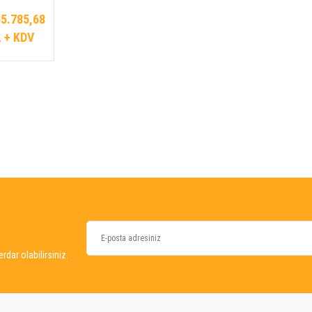
5.785,68
 + KDV
dar olabilirsiniz.