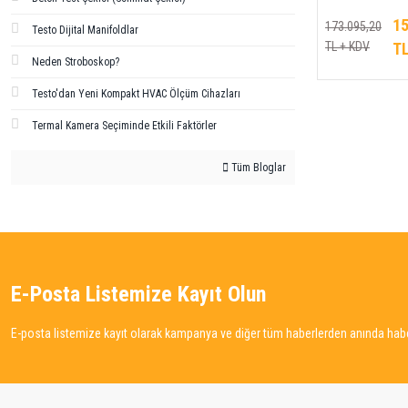
15
173.095,20
Testo Dijital Manifoldlar
TL + KDV
TL
Neden Stroboskop?
Testo'dan Yeni Kompakt HVAC Ölçüm Cihazları
Termal Kamera Seçiminde Etkili Faktörler
Tüm Bloglar
E-Posta Listemize Kayıt Olun
E-posta listemize kayıt olarak kampanya ve diğer tüm haberlerden anında haber