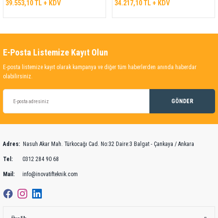
39.553,10 TL + KDV
34.217,10 TL + KDV
E-Posta Listemize Kayıt Olun
E-posta listemize kayıt olarak kampanya ve diğer tüm haberlerden anında haberdar
olabilirsiniz.
GÖNDER
Adres:
Nasuh Akar Mah. Türkocağı Cad. No:32 Daire:3 Balgat - Çankaya / Ankara
Tel:
0312 284 90 68
Mail:
info@inovatifteknik.com