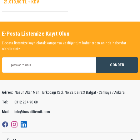
21.010,50 TL + KDV
E-Posta Listemize Kayıt Olun
E-posta listemize kayıt olarak kampanya ve diğer tüm haberlerden anında haberdar
olabilirsiniz.
GÖNDER
Adres:
Nasuh Akar Mah. Türkocağı Cad. No:32 Daire:3 Balgat - Çankaya / Ankara
Tel:
0312 284 90 68
Mail:
info@inovatifteknik.com