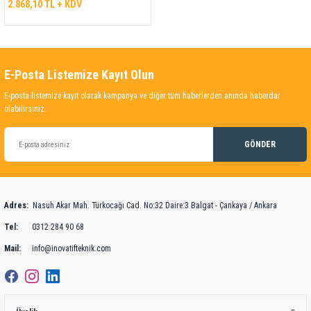
2.868,10 TL + KDV
E-Posta Listemize Kayıt Olun
E-posta listemize kayıt olarak kampanya ve diğer tüm haberlerden anında haberdar
olabilirsiniz.
GÖNDER
Adres:
Nasuh Akar Mah. Türkocağı Cad. No:32 Daire:3 Balgat - Çankaya / Ankara
Tel:
0312 284 90 68
Mail:
info@inovatifteknik.com