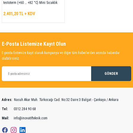
testoterm (+60 … +82 °C) Mini Sıcaklık
Etiketi
2.401,20 TL + KDV
E-Posta Listemize Kayıt Olun
E-posta listemize kayıt olarak kampanya ve diğer tüm haberlerden anında haberdar
olabilirsiniz.
GÖNDER
Adres:
Nasuh Akar Mah. Türkocağı Cad. No:32 Daire:3 Balgat - Çankaya / Ankara
Tel:
0312 284 90 68
Mail:
info@inovatifteknik.com