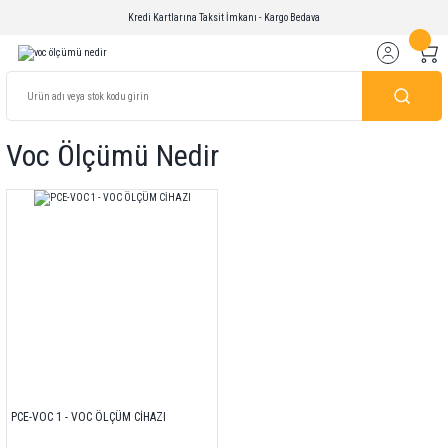
Kredi Kartlarına Taksit İmkanı - Kargo Bedava
Voc Ölçümü Nedir
PCE-VOC 1 - VOC ÖLÇÜM CİHAZI