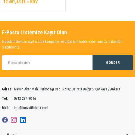
12.401,43 TL + KDV
E-Posta Listemize Kayıt Olun
E-posta listemize kayıt olarak kampanya ve diğer tüm haberlerden anında haberdar
olabilirsiniz.
GÖNDER
Adres:
Nasuh Akar Mah. Türkocağı Cad. No:32 Daire:3 Balgat - Çankaya / Ankara
Tel:
0312 284 90 68
Mail:
info@inovatifteknik.com