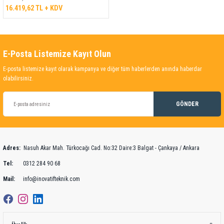
16.419,62 TL + KDV
E-Posta Listemize Kayıt Olun
E-posta listemize kayıt olarak kampanya ve diğer tüm haberlerden anında haberdar
olabilirsiniz.
GÖNDER
Adres:
Nasuh Akar Mah. Türkocağı Cad. No:32 Daire:3 Balgat - Çankaya / Ankara
Tel:
0312 284 90 68
Mail:
info@inovatifteknik.com