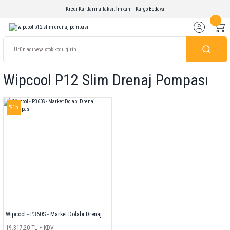
Kredi Kartlarına Taksit İmkanı - Kargo Bedava
Wipcool P12 Slim Drenaj Pompası
%15
Wipcool - P360S - Market Dolabı Drenaj
Pompası
19.317,20 TL + KDV