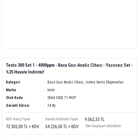
Testo 300 Set 1 - 4000ppm - Baca Gazı Analiz Cihazı - Yazıcısız Set -
%25 Havale İndirimi!
Kategori
Baca Gazı Analiz Cihazı
,
Isıtma Servis Ekipmanları
Marka
testo
Stok Kodu
0564 3002 71-WOP
Garanti Süresi
24 Ay
KDV Hariç Fiyatı
Havale İndirimli Fiyatı
9.062,33 TL
'den başlayan taksitlerle
72.302,00 TL + KDV
54.226,50 TL + KDV