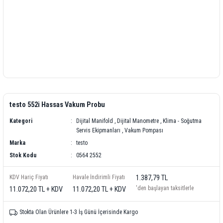
testo 552i Hassas Vakum Probu
Kategori
Dijital Manifold
,
Dijital Manometre
,
Klima - Soğutma
Servis Ekipmanları
,
Vakum Pompası
Marka
testo
Stok Kodu
0564 2552
KDV Hariç Fiyatı
Havale İndirimli Fiyatı
1.387,79 TL
'den başlayan taksitlerle
11.072,20 TL + KDV
11.072,20 TL + KDV
Stokta Olan Ürünlere 1-3 İş Günü İçerisinde Kargo