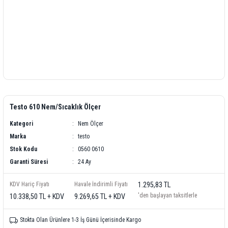
Testo 610 Nem/Sıcaklık Ölçer
Kategori
Nem Ölçer
Marka
testo
Stok Kodu
0560 0610
Garanti Süresi
24 Ay
KDV Hariç Fiyatı
Havale İndirimli Fiyatı
1.295,83 TL
'den başlayan taksitlerle
10.338,50 TL + KDV
9.269,65 TL + KDV
Stokta Olan Ürünlere 1-3 İş Günü İçerisinde Kargo